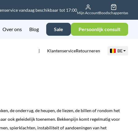
enservice vandaag beschikbaar tot 17:00
Mijn Account
Boodschappentas
Over ons
Blog
Sale
Persoonlijk consult
Klantenservice
Retourneren
BE
ken, de onderrug, de heupen, de liezen, de billen of rondom het
maar ook geleidelijk toenemen. Bekkenpijn komt regelmatig voor
n, spierklachten, instabiliteit of aandoeningen van het