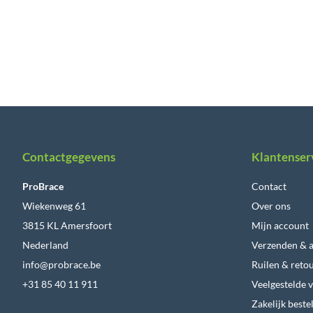
Contactgegevens
Klantenser
ProBrace
Contact
Wiekenweg 61
Over ons
3815 KL Amersfoort
Mijn account
Nederland
Verzenden & a
info@probrace.be
Ruilen & reto
+31 85 40 11 911
Veelgestelde 
Zakelijk beste