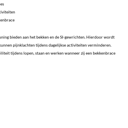
ies
iviteiten
kenbrace
ning bieden aan het bekken en de SI-gewrichten. Hierdoor wordt
kunnen pijnklachten tijdens dagelijkse activiteiten verminderen.
liteit tijdens lopen, staan en werken wanneer zij een bekkenbrace