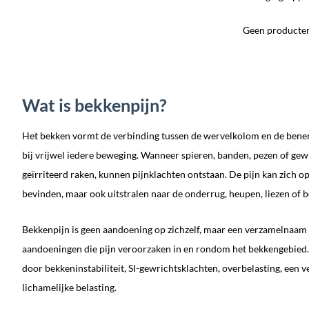
Geen producten 
Wat is bekkenpijn?
Het bekken vormt de verbinding tussen de wervelkolom en de benen 
bij vrijwel iedere beweging. Wanneer spieren, banden, pezen of g
geïrriteerd raken, kunnen pijnklachten ontstaan. De pijn kan zich op
bevinden, maar ook uitstralen naar de onderrug, heupen, liezen of
Bekkenpijn is geen aandoening op zichzelf, maar een verzamelnaam 
aandoeningen die pijn veroorzaken in en rondom het bekkengebied.
door bekkeninstabiliteit, SI-gewrichtsklachten, overbelasting, een 
lichamelijke belasting.