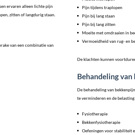
en ervaren alleen lichte pijn
Pijn tijdens traplopen
en, zitten of langdurig staan.
Pijn bij lang staan
Pijn bij lang zitten
Moeite met omdraaien in be
Vermoeidheid van rug- en b
sprake van een combinatie van
De klachten kunnen voortdurend
Behandeling van 
De behandeling van bekkenpijn 
te verminderen en de belasting
Fysiotherapie
Bekkenfysiotherapie
Oefeningen voor stabiliteit 