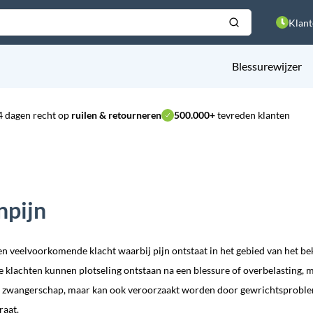
Klant
Blessurewijzer
4 dagen recht op
ruilen & retourneren
500.000+
tevreden klanten
npijn
en veelvoorkomende klacht waarbij pijn ontstaat in het gebied van het bek
klachten kunnen plotseling ontstaan na een blessure of overbelasting, 
e zwangerschap, maar kan ook veroorzaakt worden door gewrichtsprobleme
aat.