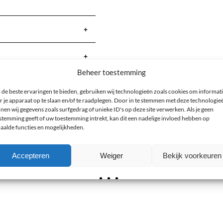
+
+
Beheer toestemming
+
de beste ervaringen te bieden, gebruiken wij technologieën zoals cookies om informat
r je apparaat op te slaan en/of te raadplegen. Door in te stemmen met deze technologie
nen wij gegevens zoals surfgedrag of unieke ID's op deze site verwerken. Als je geen
+
stemming geeft of uw toestemming intrekt, kan dit een nadelige invloed hebben op
aalde functies en mogelijkheden.
Accepteren
Weiger
Bekijk voorkeuren