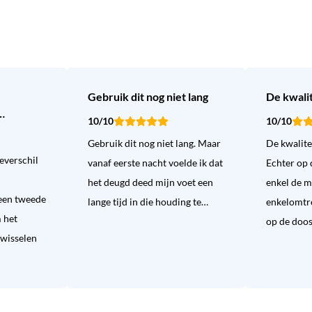
Gebruik dit nog niet lang
De kwalit
…
10/10
10/10
Gebruik dit nog niet lang. Maar
De kwalitei
everschil
vanaf eerste nacht voelde ik dat
Echter op 
het deugd deed mijn voet een
enkel de m
 een tweede
lange tijd in die houding te…
enkelomtre
 het
op de doo
wisselen