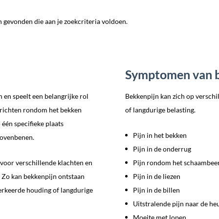
gevonden die aan je zoekcriteria voldoen.
Symptomen van b
en speelt een belangrijke rol
Bekkenpijn kan zich op verschi
ewrichten rondom het bekken
of langdurige belasting.
 één specifieke plaats
Pijn in het bekken
 bovenbenen.
Pijn in de onderrug
voor verschillende klachten en
Pijn rondom het schaambee
 Zo kan bekkenpijn ontstaan
Pijn in de liezen
verkeerde houding of langdurige
Pijn in de billen
Uitstralende pijn naar de h
Moeite met lopen