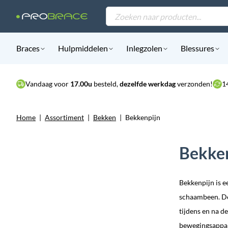
Products
search
Braces
Hulpmiddelen
Inlegzolen
Blessures
Vandaag voor
17.00u
besteld,
dezelfde werkdag
verzonden!
1
Home
|
Assortiment
|
Bekken
|
Bekkenpijn
Bekke
Bekkenpijn is e
schaambeen. De 
tijdens en na d
bewegingsappar