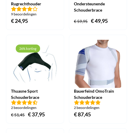
Rugrechthouder
Ondersteunende
Schouderbrace
9 beoordelingen
€
24,95
Oorspronkelijke
€
49,95
Huidige
€
59,95
prijs
prijs
was:
is:
€ 59,95.
€ 49,95.
26% korting
Thuasne Sport
Bauerfeind OmoTrain
Schouderbrace
Schouderbrace
2 beoordelingen
2 beoordelingen
Oorspronkelijke
€
37,95
Huidige
€
87,45
€
51,45
prijs
prijs
was:
is: