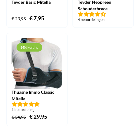
Teyder Basic Mitella
Teyder Neopreen
Schouderbrace
Oorspronkelijke
€
7,95
Huidige
€
23,95
4 beoordelingen
prijs
prijs
was:
is:
€ 23,95.
€ 7,95.
14% korting
Thuasne Immo Classic
Mitella
1 beoordeling
Oorspronkelijke
€
29,95
Huidige
€
34,95
prijs
prijs
was:
is: