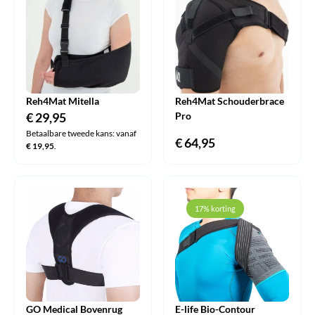
Reh4Mat Mitella
Reh4Mat Schouderbrace
€
29,95
Pro
Betaalbare tweede kans: vanaf
€
64,95
€
19,95
.
17% korting
GO Medical Bovenrug
E-life Bio-Contour