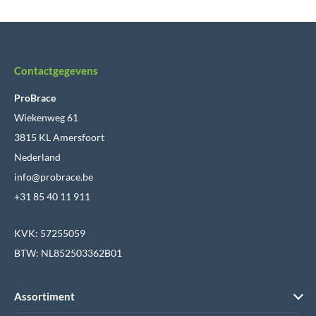
Contactgegevens
ProBrace
Wiekenweg 61
3815 KL Amersfoort
Nederland
info@probrace.be
+31 85 40 11 911
KVK: 57255059
BTW: NL852503362B01
Assortiment