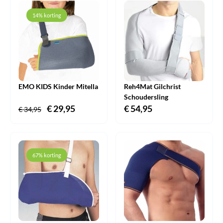
€ 51,45.
€ 37,95.
14% korting
EMO KIDS Kinder Mitella
Reh4Mat Gilchrist
Schoudersling
Oorspronkelijke
€
29,95
Huidige
€
54,95
€
34,95
prijs
prijs
was:
is:
€ 34,95.
€ 29,95.
67% korting