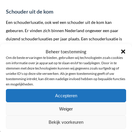
€ 34,95.
€ 29,95.
Schouder uit de kom
Een schouderluxatie, ook wel een schouder uit de kom kan
gebeuren. Er vinden zich binnen Nederland ongeveer een paar
duizend schouderluxaties per jaar plaats. Een schouderluxatie is
een zeer pijnlijk gevoel vanwege dat het gewrichtskapsel op
Beheer toestemming
maximale spanning uit elkaar wordt getrokken.
Om de beste ervaringen te bieden, gebruiken wij technologieën zoals cookies
om informatie over je apparaat op te slaan en/of te raadplegen. Door in te
stemmen met deze technologieën kunnen wij gegevens zoals surfgedrag of
Het schoudergewricht, bestaat uit twee delen: een kop en een
unieke ID's op deze site verwerken. Als je geen toestemming geeft of uw
kom. De kop bevindt zich netjes in de kom, hierdoor kan de
toestemming intrekt, kan dit een nadelige invloed hebben op bepaalde functies
en mogelijkheden.
bovenarm draaien en roteren ten opzichte van de schouder en is
er veel bewegingsvrijheid mogelijk. Bij een schouderluxatie
Accepteren
bevindt de kop zich niet meer netjes in de kom. De kop is van de
Weiger
kom afgegleden. De omliggende kapsels en banden kunnen
hierdoor beschadigd raken.
Bekijk voorkeuren