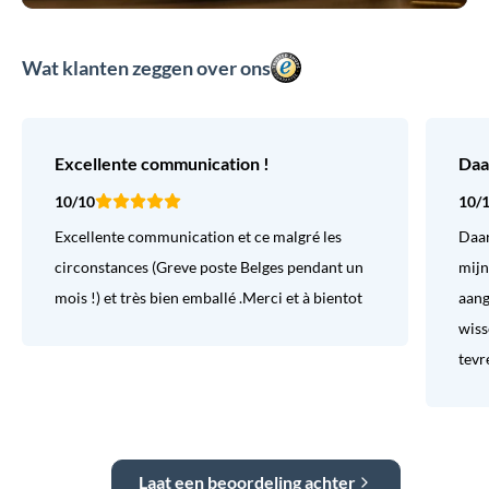
Wat klanten zeggen over ons
Excellente communication !
Daa
10/10
10/
Excellente communication et ce malgré les
Daar
circonstances (Greve poste Belges pendant un
mijn
mois !) et très bien emballé .Merci et à bientot
aang
wiss
tevr
Laat een beoordeling achter