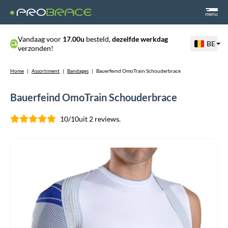
menu
Vandaag voor
17.00u
besteld,
dezelfde werkdag
BE
verzonden!
Home
|
Assortiment
|
Bandages
|
Bauerfeind OmoTrain Schouderbrace
Bauerfeind OmoTrain Schouderbrace
10/10
uit 2 reviews.