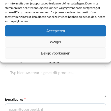
om informatie over je apparaat op te slaan en/of te raadplegen. Door in te
stemmen met deze technologieën kunnen wij gegevens zoals surfgedrag of
unieke ID's op deze site verwerken. Als je geen toestemming geeft of uw
toestemming intrekt, kan dit een nadelige invloed hebben op bepaalde functies
Wil je je eigen beoordeling toevoegen?
en mogelijkheden.
Accepteren
Het e-mailadres wordt niet gepubliceerd. Verplichte velden zijn
gemarkeerd met *
Weiger
Uw waardering
*
Bekijk voorkeuren
Toelichting
*
E-mailadres
*