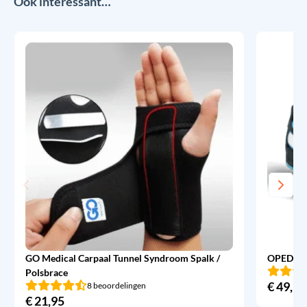
Ook interessant…
GO Medical Carpaal Tunnel Syndroom Spalk /
OPED Ev
Polsbrace
€
49,95
8 beoordelingen
€
21,95