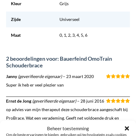
Kleur
Grijs
Zijde
Universeel
Maat
0, 1, 2, 3, 4, 5, 6
2 beoordelingen voor: Bauerfeind OmoTrain
Schouderbrace
Janny
(geverifieerde eigenaar)
–
23 maart 2020
Super ik heb er veel plezier van
Ernst de Jong
(geverifieerde eigenaar)
–
28 juni 2016
op advies van mijn therapeut deze schouderbrace aangeschaft bij
ProBrace. Wat een verademing. Geeft net voldoende druk en
steun aan mijn schouder waardoor ik prettiger de dag doorkom.
Beheer toestemming
Om de beste ervaringen te bieden, gebruiken wij technologieën zoals cookies
Bedankt voor het advies via de chat! handig systeem.