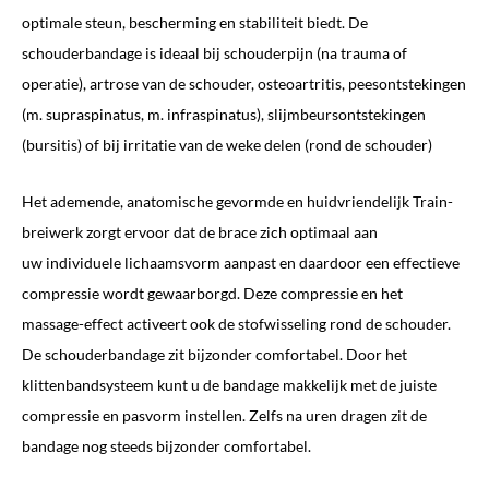
optimale steun, bescherming en stabiliteit biedt. De
schouderbandage is ideaal bij schouderpijn (na trauma of
operatie), artrose van de schouder, osteoartritis, peesontstekingen
(m. supraspinatus, m. infraspinatus), slijmbeursontstekingen
(bursitis) of bij irritatie van de weke delen (rond de schouder)
Het ademende, anatomische gevormde en huidvriendelijk Train-
breiwerk zorgt ervoor dat de brace zich
optimaal aan
uw
individuele lichaamsvorm aanpast
en daardoor een effectieve
compressie wordt gewaarborgd. Deze compressie en het
massage-effect activeert ook de stofwisseling rond de schouder.
De schouderbandage zit bijzonder comfortabel. Door het
klittenbandsysteem kunt u de bandage makkelijk met de juiste
compressie en pasvorm instellen. Zelfs na uren dragen zit de
bandage nog steeds bijzonder comfortabel.