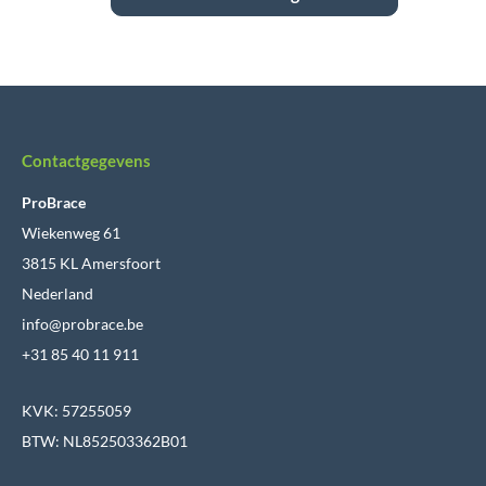
Contactgegevens
ProBrace
Wiekenweg 61
3815 KL Amersfoort
Nederland
info@probrace.be
+31 85 40 11 911
KVK: 57255059
BTW: NL852503362B01