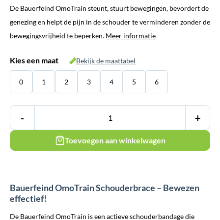
De Bauerfeind OmoTrain steunt, stuurt bewegingen, bevordert de
genezing en helpt de pijn in de schouder te verminderen zonder de
bewegingsvrijheid te beperken.
Meer informatie
Kies een maat
Bekijk de maattabel
0
1
2
3
4
5
6
-
+
Toevoegen aan winkelwagen
Bauerfeind OmoTrain Schouderbrace – Bewezen
effectief!
De Bauerfeind OmoTrain is een actieve schouderbandage die