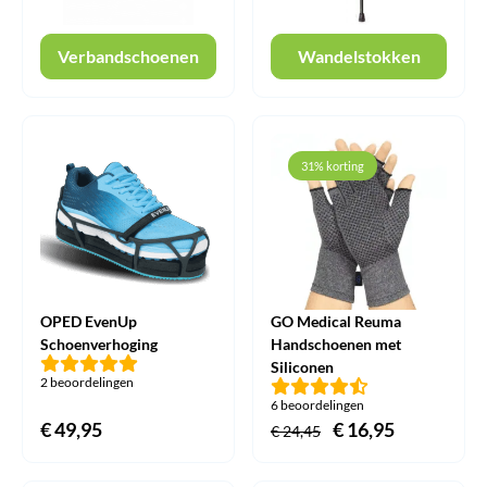
Verbandschoenen
Wandelstokken
31% korting
OPED EvenUp
GO Medical Reuma
Schoenverhoging
Handschoenen met
Siliconen
2 beoordelingen
6 beoordelingen
€
49,95
Oorspronkelijke
€
16,95
Huidige
€
24,45
prijs
prijs