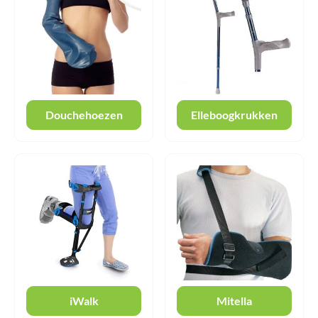
Douchehoezen
Elleboogkrukken
iWalk
Mitella