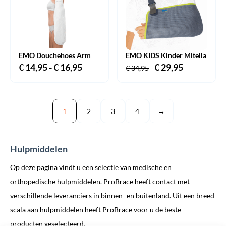
EMO Douchehoes Arm
EMO KIDS Kinder Mitella
€
14,95
-
€
16,95
Prijsklasse:
Oorspronkelijke
€
29,95
Huidige
€
34,95
€ 14,95
prijs
prijs
tot
was:
is:
€ 16,95
€ 34,95.
€ 29,95.
1
2
3
4
→
Hulpmiddelen
Op deze pagina vindt u een selectie van medische en
orthopedische hulpmiddelen. ProBrace heeft contact met
verschillende leveranciers in binnen- en buitenland. Uit een breed
scala aan hulpmiddelen heeft ProBrace voor u de beste
producten geselecteerd.