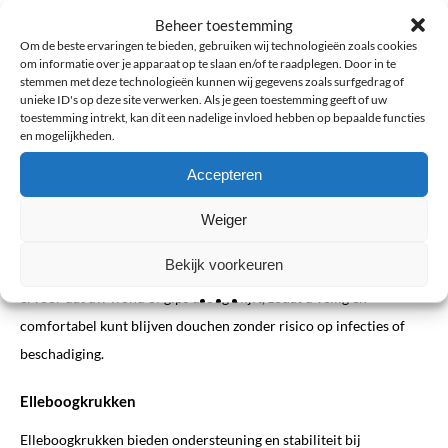
Beheer toestemming
Om de beste ervaringen te bieden, gebruiken wij technologieën zoals cookies
Advies nodig? Neem geheel vrijblijvend
contact
op met een
om informatie over je apparaat op te slaan en/of te raadplegen. Door in te
specialist van ProBrace.
stemmen met deze technologieën kunnen wij gegevens zoals surfgedrag of
unieke ID's op deze site verwerken. Als je geen toestemming geeft of uw
toestemming intrekt, kan dit een nadelige invloed hebben op bepaalde functies
en mogelijkheden.
Accepteren
Douchehoezen
Weiger
Bescherm uw gips, verband of kwetsbare voeten tijdens het
Bekijk voorkeuren
douchen met een waterdichte douchehoes. Deze hoezen zorgen
ervoor dat uw wond of gips droog blijft, zodat u veilig en
comfortabel kunt blijven douchen zonder risico op infecties of
beschadiging.
Elleboogkrukken
Elleboogkrukken bieden ondersteuning en stabiliteit bij