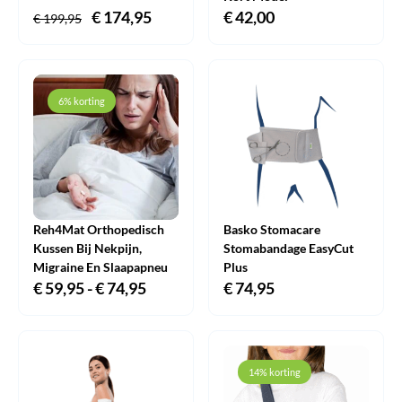
Oorspronkelijke
€
174,95
Huidige
€
42,00
€
199,95
prijs
prijs
was:
is:
€ 199,95.
€ 174,95.
6% korting
Reh4Mat Orthopedisch
Basko Stomacare
Kussen Bij Nekpijn,
Stomabandage EasyCut
Migraine En Slaapapneu
Plus
€
59,95
-
€
74,95
Prijsklasse:
€
74,95
€ 59,95
tot
€ 74,95
14% korting