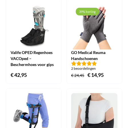
was:
is:
€ 24,45.
€ 16,95.
39% korting
Valife OPED Regenhoes
GO Medical Reuma
VACOped –
Handschoenen
Beschermhoes voor gips
2 beoordelingen
€
42,95
Oorspronkelijke
€
14,95
Huidige
€
24,45
prijs
prijs
was:
is:
€ 24,45.
€ 14,95.