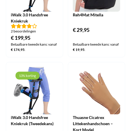
iWalk 3.0 Handsfree
Reh4Mat Mitella
Kniekruk
€
29,95
2 beoordelingen
€
199,95
Betaalbare tweede kans: vanaf
Betaalbare tweede kans: vanaf
€
174,95
.
€
19,95
.
13% korting
iWalk 3.0 Handsfree
Thuasne Cicatrex
Kniekruk (Tweedekans)
Littekenhandschoen –
Kort Model