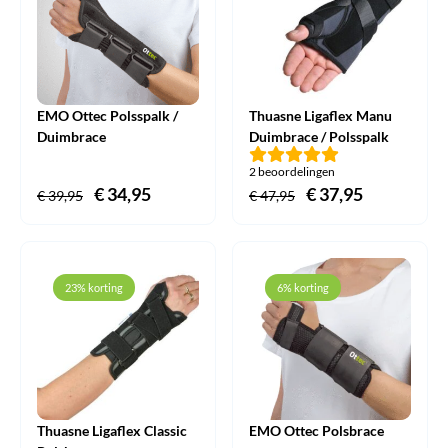
EMO Ottec Polsspalk /
Thuasne Ligaflex Manu
Duimbrace
Duimbrace / Polsspalk
2 beoordelingen
Oorspronkelijke
€
34,95
Huidige
Oorspronkelijke
€
37,95
Huidige
€
39,95
€
47,95
prijs
prijs
prijs
prijs
was:
is:
was:
is:
€ 39,95.
€ 34,95.
€ 47,95.
€ 37,95.
23% korting
6% korting
Thuasne Ligaflex Classic
EMO Ottec Polsbrace