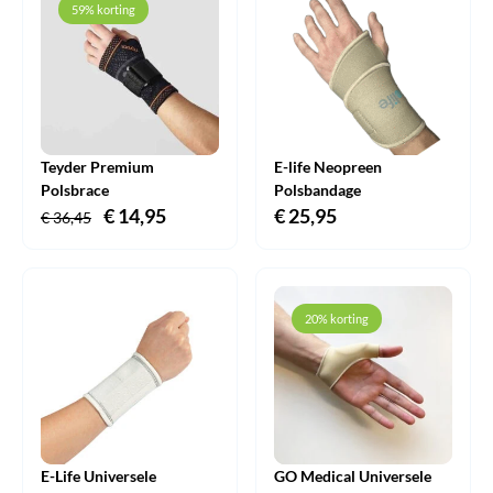
59% korting
Teyder Premium
E-life Neopreen
Polsbrace
Polsbandage
Oorspronkelijke
€
14,95
Huidige
€
25,95
€
36,45
prijs
prijs
was:
is:
€ 36,45.
€ 14,95.
20% korting
E-Life Universele
GO Medical Universele