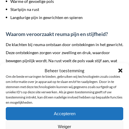
Warme of gevoelige pols
Startpijn na rust
Langdurige pijn in gewrichten en spieren
Waarom veroorzaakt reuma pijn en stijfheid?
De klachten bij reuma ontstaan door ontstekingen in het gewricht.
Deze ontstekingen zorgen voor zwelling en druk, waardoor
bewegen pijnlijk wordt. Na rust voelt de pols vaak stijf aan, wat
kenmerkend is voor reumatische klachten.
Beheer toestemming
Om de beste ervaringen te bieden, gebruiken wij technologieën zoals cookies
om informatie over je apparaat op te slaan en/of te raadplegen. Door in te
stemmen met deze technologieën kunnen wij gegevens zoals surfgedrag of
unieke ID's op deze site verwerken. Als je geen toestemming geeft of uw
toestemming intrekt, kan dit een nadelige invloed hebben op bepaalde functies
en mogelijkheden.
Accepteren
Diagnose en behandeling van reuma in de pols
Weiger
Reuma is een chronische aandoening en kan niet volledig genezen