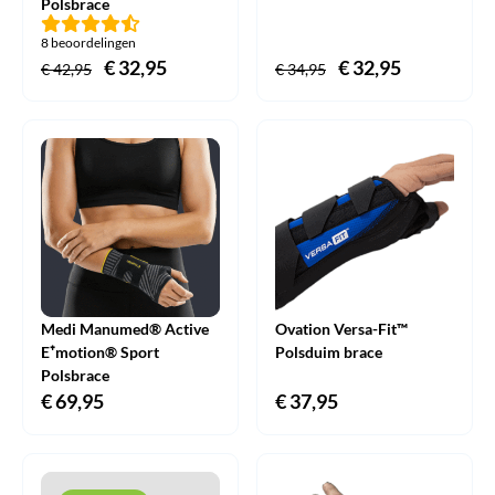
Polsbrace
8 beoordelingen
Oorspronkelijke
€
32,95
Huidige
Oorspronkelijke
€
32,95
Huidige
€
42,95
€
34,95
prijs
prijs
prijs
prijs
was:
is:
was:
is:
€ 42,95.
€ 32,95.
€ 34,95.
€ 32,95.
Medi Manumed® Active
Ovation Versa-Fit™
E⁺motion® Sport
Polsduim brace
Polsbrace
€
69,95
€
37,95