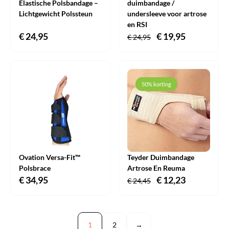
Elastische Polsbandage –
duimbandage /
Lichtgewicht Polssteun
undersleeve voor artrose
en RSI
€
24,95
Oorspronkelijke
€
19,95
Huidige
€
24,95
prijs
prijs
was:
is:
€ 24,95.
€ 19,95.
50% korting
Ovation Versa-Fit™
Teyder Duimbandage
Polsbrace
Artrose En Reuma
€
34,95
Oorspronkelijke
€
12,23
Huidige
€
24,45
prijs
prijs
was:
is:
€ 24,45.
€ 12,23.
1
2
→