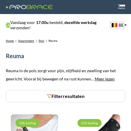
menu
Vandaag voor
17.00u
besteld,
dezelfde werkdag
BE
verzonden!
Home
|
Assortiment
|
Pols
|
Reuma
Reuma
Reuma in de pols zorgt voor pijn, stijfheid en zwelling van het
gewricht. Vooral bij bewegen of na rust kunnen…
Meer lezen
Filterresultaten
13% korting
21% korting