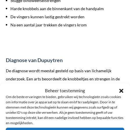
Stugge bindweefselstrengen
Harde knobbels aan de binnenkant van de handpalm
De vingers kunnen lastig gestrekt worden
Na een aantal jaar trekken de vingers krom
Diagnose van Dupuytren
De diagnose wordt meestal gesteld op basis van lichamelijk
onderzoek. Een arts beoordeelt de knobbeltjes en strengen in de
handpalm en kijkt hoeveel strekbeperking er is. Vaak wordt ook de
Beheer toestemming
“tafeltest” gebruikt: als u uw hand niet meer plat op tafel kunt
Om de beste ervaringen te bieden, gebruiken wij technologieën zoals cookies
om informatie over je apparaat op te slaan en/of te raadplegen. Door in te
leggen, kan dat wijzen op een contractuur door Dupuytren.
stemmen met deze technologieën kunnen wij gegevens zoals surfgedrag of
unieke ID's op deze site verwerken. Als je geen toestemming geeft of uw
Behandeling en herstel
toestemming intrekt, kan dit een nadelige invloed hebben op bepaalde functies
en mogelijkheden.
Niet iedereen met Dupuytren heeft direct behandeling nodig. Bij