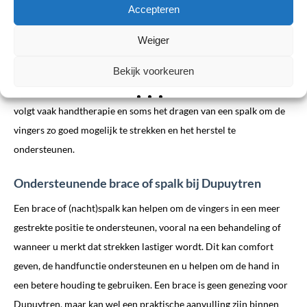
Accepteren
milde klachten kan afwachten en het volgen van de ontwikkeling
voldoende zijn. Als de vingers duidelijk krom gaan staan of de
Weiger
handfunctie beperkt raakt, kan een behandeling worden
Bekijk voorkeuren
overwogen, zoals een naaldbehandeling (needle aponeurotomy),
injectie (bijv. enzymbehandeling) of een operatie. Na een ingreep
volgt vaak handtherapie en soms het dragen van een spalk om de
vingers zo goed mogelijk te strekken en het herstel te
ondersteunen.
Ondersteunende brace of spalk bij Dupuytren
Een brace of (nacht)spalk kan helpen om de vingers in een meer
gestrekte positie te ondersteunen, vooral na een behandeling of
wanneer u merkt dat strekken lastiger wordt. Dit kan comfort
geven, de handfunctie ondersteunen en u helpen om de hand in
een betere houding te gebruiken. Een brace is geen genezing voor
Dupuytren, maar kan wel een praktische aanvulling zijn binnen