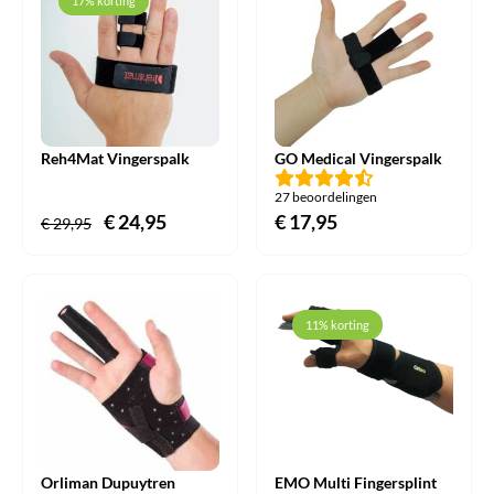
17% korting
Reh4Mat Vingerspalk
GO Medical Vingerspalk
27 beoordelingen
Oorspronkelijke
€
24,95
Huidige
€
17,95
€
29,95
prijs
prijs
was:
is:
€ 29,95.
€ 24,95.
11% korting
Orliman Dupuytren
EMO Multi Fingersplint