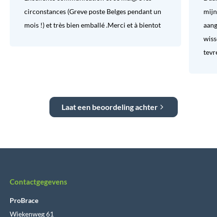
circonstances (Greve poste Belges pendant un
mijn
mois !) et très bien emballé .Merci et à bientot
aang
wiss
tevr
Laat een beoordeling achter
Contactgegevens
ProBrace
Wiekenweg 61