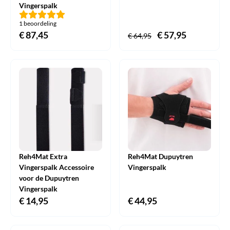
Vingerspalk
1 beoordeling
€
87,45
Oorspronkelijke
€
57,95
Huidige
€
64,95
prijs
prijs
was:
is:
€ 64,95.
€ 57,95.
Reh4Mat Extra
Reh4Mat Dupuytren
Vingerspalk Accessoire
Vingerspalk
voor de Dupuytren
Vingerspalk
€
14,95
€
44,95