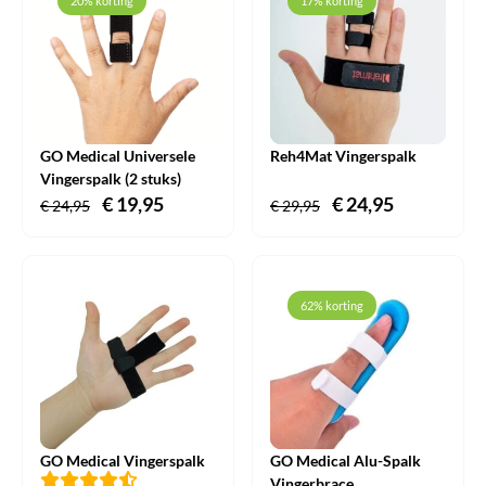
20% korting
17% korting
GO Medical Universele
Reh4Mat Vingerspalk
Vingerspalk (2 stuks)
Oorspronkelijke
€
19,95
Huidige
Oorspronkelijke
€
24,95
Huidige
€
24,95
€
29,95
prijs
prijs
prijs
prijs
was:
is:
was:
is:
€ 24,95.
€ 19,95.
€ 29,95.
€ 24,95.
62% korting
GO Medical Vingerspalk
GO Medical Alu-Spalk
Vingerbrace