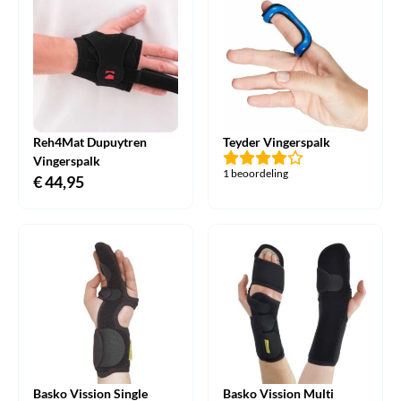
€ 64,95.
€ 57,95.
Reh4Mat Dupuytren
Teyder Vingerspalk
Vingerspalk
1 beoordeling
€
44,95
Basko Vission Single
Basko Vission Multi