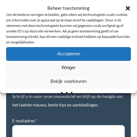
Heeft u last van uw hand of vingers? De beste vingerbraces en
Beheer toestemming
vingerspalken kunt u makkelijk en snel online kopen op
Om de beste ervaringen te bieden, gebruiken wij technologieën zoals cookies
om informatie over je apparaat op te slaan en/of te raadplegen. Door in te
www.probrace.nl. Twijfelt u over welke brace of spalk voor u de
stemmen met deze technologieën kunnen wij gegevens zoals surfgedrag of
beste is? Neem geheel vrijblijvend
contact
op met een specialist
unieke ID's op deze site verwerken. Als je geen toestemming geeft of uw
toestemming intrekt, kan dit een nadelige invloed hebben op bepaalde functies
van ProBrace voor gratis advies. Dit kan via
info@probrace.nl
of
en mogelijkheden.
+31 (0)85 4011 911.
Accepteren
Weiger
Bekijk voorkeuren
Nieuwsbrief
Schrijf u in voor onze nieuwsbrief en blijf op de hoogte van
het laatste nieuws, beste tips en aanbiedingen.
E-mailadres*