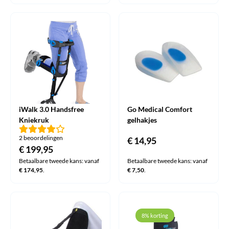
€ 37,95
tot
€ 39,95
iWalk 3.0 Handsfree
Go Medical Comfort
Kniekruk
gelhakjes
2 beoordelingen
€
14,95
€
199,95
Betaalbare tweede kans: vanaf
Betaalbare tweede kans: vanaf
€
174,95
.
€
7,50
.
8% korting