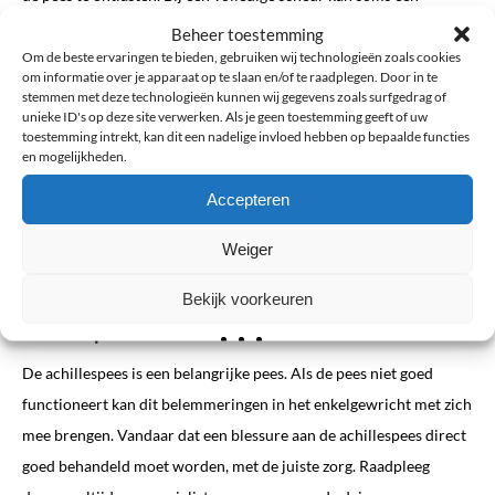
operatie noodzakelijk zijn. Vroege herkenning van de klachten en
Beheer toestemming
een gerichte aanpak helpen om de kracht en flexibiliteit van de
Om de beste ervaringen te bieden, gebruiken wij technologieën zoals cookies
om informatie over je apparaat op te slaan en/of te raadplegen. Door in te
achillespees te herstellen, pijn te verminderen en het risico op
stemmen met deze technologieën kunnen wij gegevens zoals surfgedrag of
unieke ID's op deze site verwerken. Als je geen toestemming geeft of uw
terugval te verkleinen.
toestemming intrekt, kan dit een nadelige invloed hebben op bepaalde functies
en mogelijkheden.
Met de juiste begeleiding kan een achillespeesblessure volledig
Accepteren
herstellen, waardoor u weer veilig kunt bewegen en sporten.
Weiger
Bekijk voorkeuren
Achillespeesblessures
De achillespees is een belangrijke pees. Als de pees niet goed
functioneert kan dit belemmeringen in het enkelgewricht met zich
mee brengen. Vandaar dat een blessure aan de achillespees direct
goed behandeld moet worden, met de juiste zorg. Raadpleeg