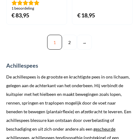
1 beoordeling
€
83,95
€
18,95
1
2
→
Achillespees
De achillespees is de grootste en krachtigste pees in ons lichaam,
gelegen aan de achterkant van het onderbeen. Hij verbindt de
kuitspier met het hielbeen en maakt bewegingen zoals lopen,
rennen, springen en traplopen mogelijk door de voet naar
beneden te bewegen (plantairflexie) en afzetkracht te leveren. Een
achillespees blessure kan ontstaan door overbelasting of
beschadiging en uit zich onder andere als een
gescheurde
achillespees
,
achillespees tendinopathie
(ontsteking) of een