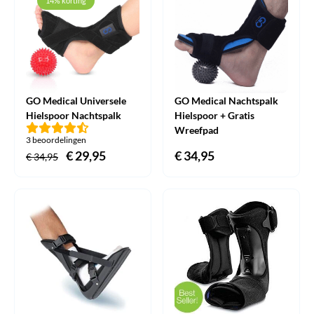
14% korting
GO Medical Universele
GO Medical Nachtspalk
Hielspoor Nachtspalk
Hielspoor + Gratis
Wreefpad
3 beoordelingen
Oorspronkelijke
€
29,95
Huidige
€
34,95
€
34,95
prijs
prijs
was:
is:
€ 34,95.
€ 29,95.