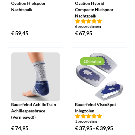
Ovation Hielspoor
Ovation Hybrid
Nachtspalk
Compacte Hielspoor
Nachtspalk
6 beoordelingen
€
59,45
€
67,95
32% korting
Bauerfeind AchilloTrain
Bauerfeind ViscoSpot
Achillespeesbrace
Inlegzolen
(Vernieuwd!)
1 beoordeling
€
74,95
€
37,95
-
€
39,95
Prijsklas