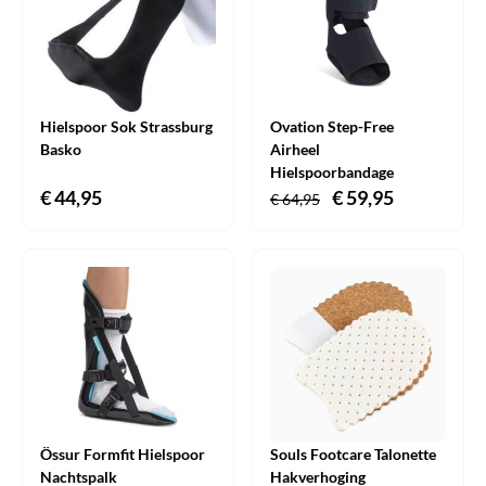
Hielspoor Sok Strassburg
Ovation Step-Free
Basko
Airheel
Hielspoorbandage
€
44,95
Oorspronkelijke
€
59,95
Huidige
€
64,95
prijs
prijs
was:
is:
€ 64,95.
€ 59,95.
Össur Formfit Hielspoor
Souls Footcare Talonette
Nachtspalk
Hakverhoging