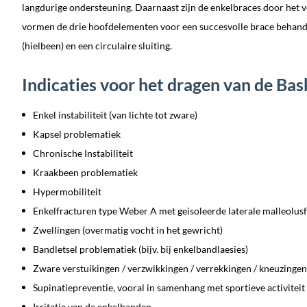
langdurige ondersteuning. Daarnaast zijn de enkelbraces door het v
vormen de drie hoofdelementen voor een succesvolle brace behandel
(hielbeen) en een circulaire sluiting.
Indicaties voor het dragen van de Ba
Enkel instabiliteit (van lichte tot zware)
Kapsel problematiek
Chronische Instabiliteit
Kraakbeen problematiek
Hypermobiliteit
Enkelfracturen type Weber A met geisoleerde laterale malleolusf
Zwellingen (overmatig vocht in het gewricht)
Bandletsel problematiek (bijv. bij enkelbandlaesies)
Zware verstuikingen / verzwikkingen / verrekkingen / kneuzingen 
Supinatiepreventie, vooral in samenhang met sportieve activiteit
Irritatie van de enkelbanden