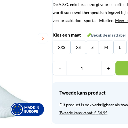
De A.S.O. enkelbrace zorgt voor een effect
wordt succesvol therapeutisch ingezet bij
veroorzaakt door sportactiviteiten.
Meer i
Kies een maat
Bekijk de maattabel
XXS
XS
S
M
L
-
+
Tweede kans product
Dit product is ook verkrijgbaar als tw
Tweede kans vanaf:
€
54,95