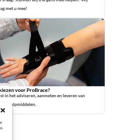
ag met u mee!
iezen voor ProBrace?
ist in het adviseren, aanmeten en leveren van
sche hulpmiddelen.
ie
ën