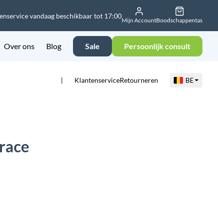
enservice vandaag beschikbaar tot 17:00
Mijn Account
Boodschappentas
Over ons
Blog
Sale
Persoonlijk consult
Klantenservice
Retourneren
BE
race