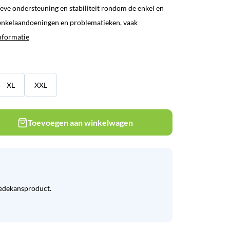
ieve ondersteuning en stabiliteit rondom de enkel en
 enkelaandoeningen en problematieken, vaak
nformatie
XL
XXL
Toevoegen aan winkelwagen
eedekansproduct.