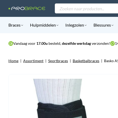
Products
search
Braces
Hulpmiddelen
Inlegzolen
Blessures
Vandaag voor
17.00u
besteld,
dezelfde werkdag
verzonden!
1
Home
|
Assortiment
|
Sportbraces
|
Basketbalbraces
|
Basko A