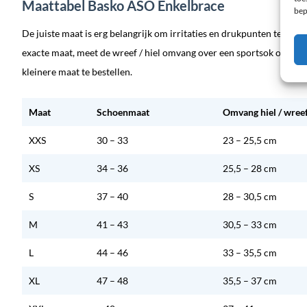
Maattabel Basko ASO Enkelbrace
bep
De juiste maat is erg belangrijk om irritaties en drukpunten te voo
exacte maat, meet de wreef / hiel omvang over een sportsok of kous
kleinere maat te bestellen.
Maat
Schoenmaat
Omvang hiel / wree
XXS
30 – 33
23 – 25,5 cm
XS
34 – 36
25,5 – 28 cm
S
37 – 40
28 – 30,5 cm
M
41 – 43
30,5 – 33 cm
L
44 – 46
33 – 35,5 cm
XL
47 – 48
35,5 – 37 cm