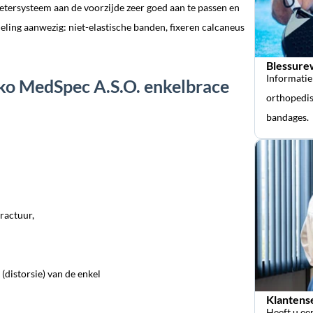
etersysteem aan de voorzijde zeer goed aan te passen en
ing aanwezig: niet-elastische banden, fixeren calcaneus
Blessure
Informatie
sko MedSpec A.S.O. enkelbrace
orthopedis
bandages.
ractuur,
(distorsie) van de enkel
Klantens
Heeft u ee