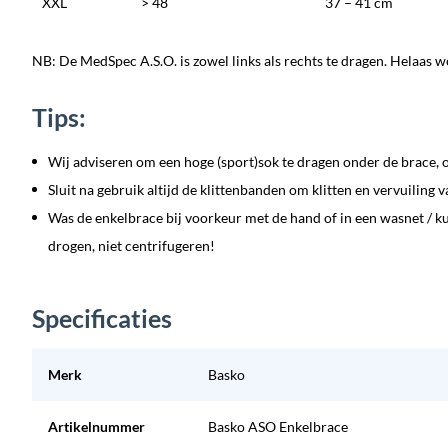
XXL
> 48
37 – 41 cm
NB: De MedSpec A.S.O. is zowel links als rechts te dragen. Helaas w
Tips:
Wij adviseren om een hoge (sport)sok te dragen onder de brace, 
Sluit na gebruik altijd de klittenbanden om klitten en vervuiling 
Was de enkelbrace bij voorkeur met de hand of in een wasnet / k
drogen, niet centrifugeren!
Specificaties
Merk
Basko
Artikelnummer
Basko ASO Enkelbrace