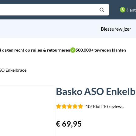
Klant
Blessurewijzer
4 dagen recht op
ruilen & retourneren
500.000+
tevreden klanten
SO Enkelbrace
Basko ASO Enkelb
10/10
uit 10 reviews.
€
69,95