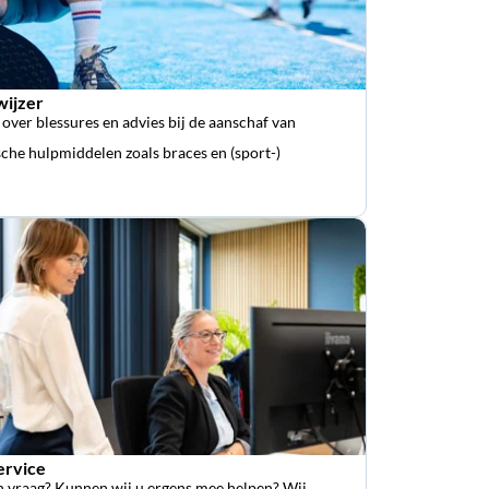
wijzer
 over blessures en advies bij de aanschaf van
che hulpmiddelen zoals braces en (sport-)
ervice
n vraag? Kunnen wij u ergens mee helpen? Wij