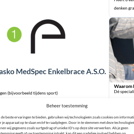
denken gra
asko MedSpec Enkelbrace A.S.O.
Waarom k
Dé special
ngen (bijvoorbeeld tijdens sport)
orthopedi
en is
Beheer toestemming
de beste ervaringen te bieden, gebruiken wij technologieën zoals cookies om informat
et enkelgewricht
r je apparaat op te slaan en/of te raadplegen. Door in te stemmen met deze technologie
nen wij gegevens zoals surfgedrag of unieke ID's op deze site verwerken. Als je geen
stemming geeft of uw toestemming intrekt, kan dit een nadelige invloed hebben op