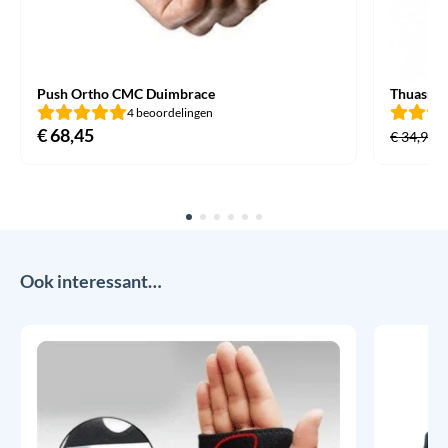
Push Ortho CMC Duimbrace
Thuasne 
4 beoordelingen
€
68,45
€
34,95
Ook interessant…