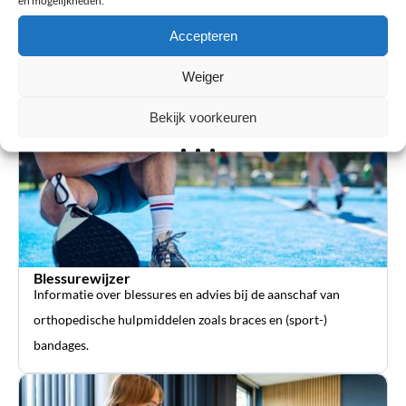
5 MB.
en mogelijkheden.
Accepteren
Verstuur review
Weiger
Bekijk voorkeuren
Blessurewijzer
Informatie over blessures en advies bij de aanschaf van
orthopedische hulpmiddelen zoals braces en (sport-)
bandages.