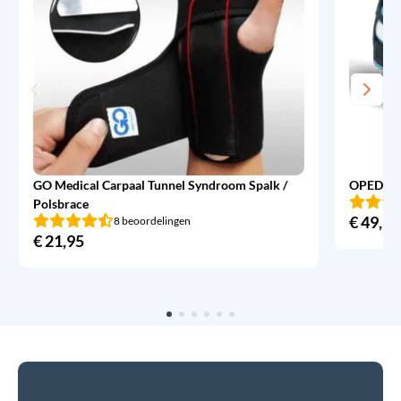
GO Medical Carpaal Tunnel Syndroom Spalk /
OPED Ev
Polsbrace
€
49,95
8 beoordelingen
€
21,95