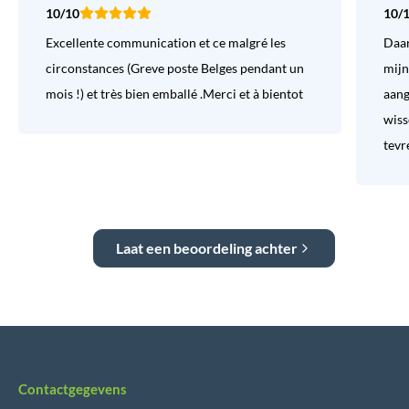
10/10
10/
Excellente communication et ce malgré les
Daar
circonstances (Greve poste Belges pendant un
mijn
mois !) et très bien emballé .Merci et à bientot
aang
wiss
tevr
Laat een beoordeling achter
Contactgegevens