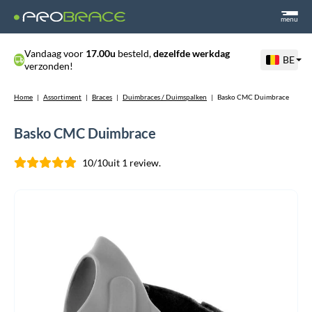
menu
Vandaag voor
17.00u
besteld,
dezelfde werkdag
BE
verzonden!
Home
|
Assortiment
|
Braces
|
Duimbraces / Duimspalken
|
Basko CMC Duimbrace
Basko CMC Duimbrace
10/10
uit 1 review.