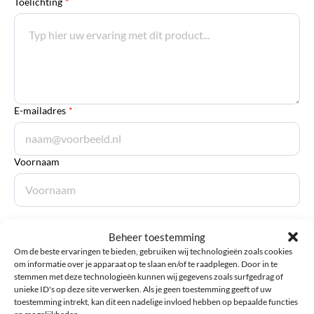
Toelichting
*
E-mailadres
*
Voornaam
Achternaam
Beheer toestemming
Om de beste ervaringen te bieden, gebruiken wij technologieën zoals cookies
om informatie over je apparaat op te slaan en/of te raadplegen. Door in te
stemmen met deze technologieën kunnen wij gegevens zoals surfgedrag of
Bestand
unieke ID's op deze site verwerken. Als je geen toestemming geeft of uw
Max. file size:
toestemming intrekt, kan dit een nadelige invloed hebben op bepaalde functies