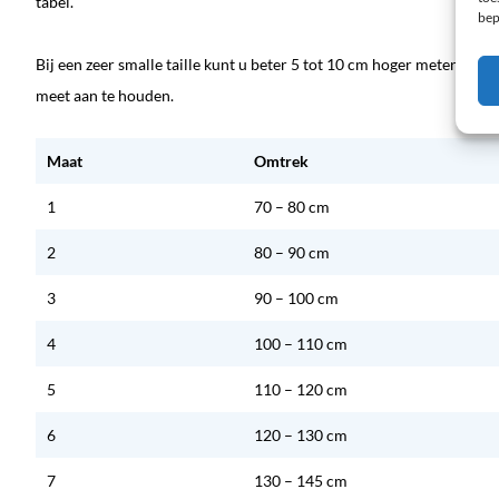
tabel.
bep
Bij een zeer smalle taille kunt u beter 5 tot 10 cm hoger meten. Bij 
meet aan te houden.
Maat
Omtrek
1
70 – 80 cm
2
80 – 90 cm
3
90 – 100 cm
4
100 – 110 cm
5
110 – 120 cm
6
120 – 130 cm
7
130 – 145 cm