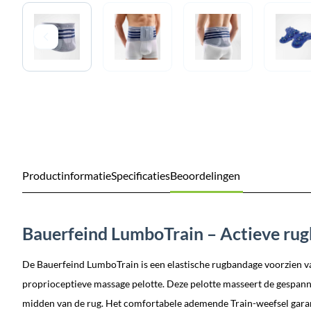
Productinformatie
Specificaties
Beoordelingen
Bauerfeind LumboTrain – Actieve ru
De Bauerfeind LumboTrain is een elastische rugbandage voorzien va
proprioceptieve massage pelotte. Deze pelotte masseert de gespann
midden van de rug. Het comfortabele ademende Train-weefsel gara