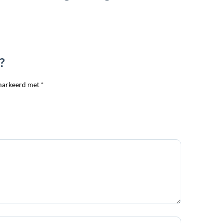
?
markeerd met *