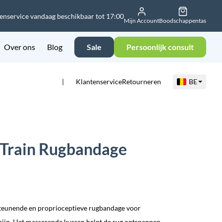
enservice vandaag beschikbaar tot 17:00
Mijn Account
Boodschappentas
Over ons
Blog
Sale
Persoonlijk consult
Klantenservice
Retourneren
BE
Train Rugbandage
teunende en proprioceptieve rugbandage voor
pijn. Het masserende kussen helpt de rug ontspannen,