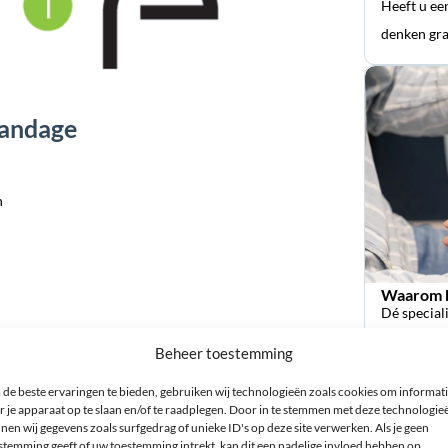
Heeft u ee
denken gra
bandage
n
Waarom k
Dé special
orthopedi
Lumbotrain Rugbandage
Beheer toestemming
de beste ervaringen te bieden, gebruiken wij technologieën zoals cookies om informat
t belangrijk de juiste maat te bepalen. U kunt dit
r je apparaat op te slaan en/of te raadplegen. Door in te stemmen met deze technologie
n uw bekken. Lees vervolgens de maat af in onderstaande
nen wij gegevens zoals surfgedrag of unieke ID's op deze site verwerken. Als je geen
stemming geeft of uw toestemming intrekt, kan dit een nadelige invloed hebben op