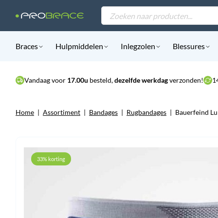
Products
search
Braces
Hulpmiddelen
Inlegzolen
Blessures
Vandaag voor
17.00u
besteld,
dezelfde werkdag
verzonden!
1
Home
|
Assortiment
|
Bandages
|
Rugbandages
|
Bauerfeind L
33% korting