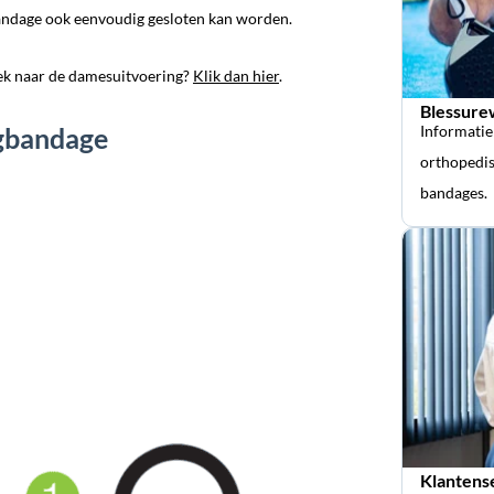
andage ook eenvoudig gesloten kan worden.
ek naar de damesuitvoering?
Klik dan hier
.
Blessure
Informatie
ugbandage
orthopedis
bandages.
Klantens