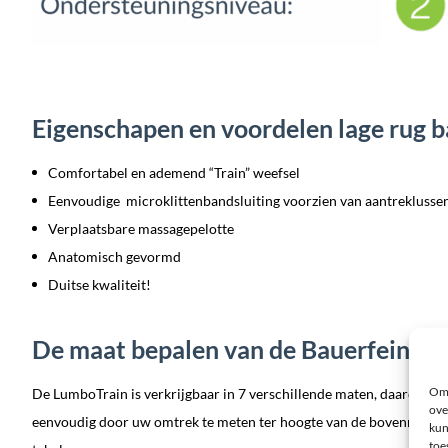
Eigenschapen en voordelen lage rug 
Comfortabel en ademend “Train” weefsel
Eenvoudige microklittenbandsluiting voorzien van aantreklusse
Verplaatsbare massagepelotte
Anatomisch gevormd
Duitse kwaliteit!
De maat bepalen van de Bauerfeind 
Om 
De LumboTrain is verkrijgbaar in 7 verschillende maten, daarom is he
ove
eenvoudig door uw omtrek te meten ter hoogte van de bovenrand va
kun
toe