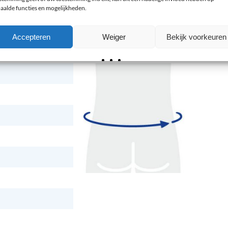
aalde functies en mogelijkheden.
een brede taille adviseren wij u de grootste omvang die u
Accepteren
Weiger
Bekijk voorkeuren