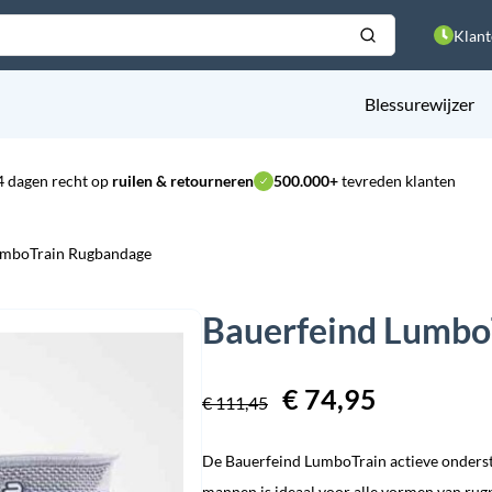
Klant
Blessurewijzer
4 dagen recht op
ruilen & retourneren
500.000+
tevreden klanten
umboTrain Rugbandage
Bauerfeind Lumbo
Oorspronkelijke
€
74,95
Huidige
€
111,45
prijs
prijs
De Bauerfeind LumboTrain actieve onders
was:
is:
mannen is ideaal voor alle vormen van rug