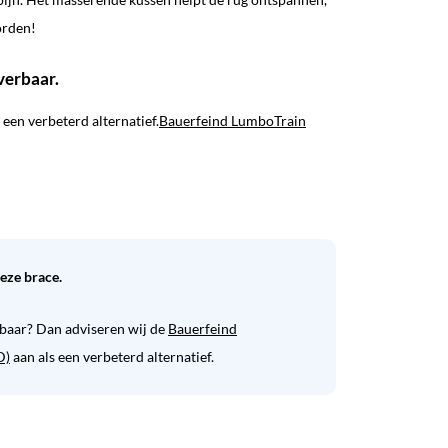
orden!
everbaar.
een verbeterd alternatief.
Bauerfeind LumboTrain
deze brace.
baar? Dan adviseren wij de
Bauerfeind
D)
aan als een verbeterd alternatief.