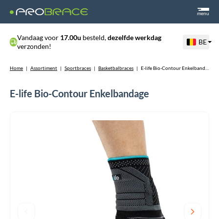
menu
Vandaag voor
17.00u
besteld,
dezelfde werkdag
BE
verzonden!
Home
|
Assortiment
|
Sportbraces
|
Basketbalbraces
|
E-life Bio-Contour Enkelbandage
E-life Bio-Contour Enkelbandage