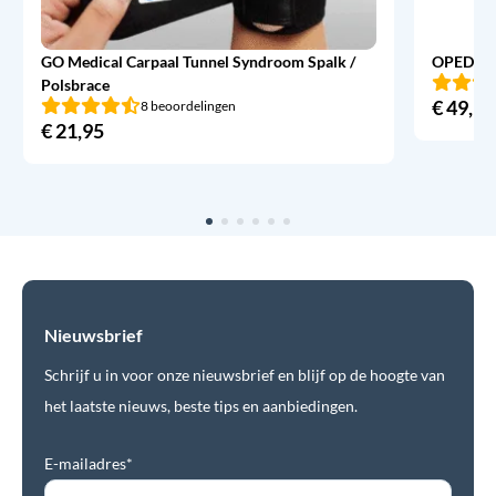
GO Medical Carpaal Tunnel Syndroom Spalk /
OPED Ev
Polsbrace
€
49,95
8 beoordelingen
€
21,95
Nieuwsbrief
Schrijf u in voor onze nieuwsbrief en blijf op de hoogte van
het laatste nieuws, beste tips en aanbiedingen.
E-mailadres*