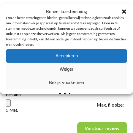
Beheer toestemming
Om de beste ervaringen te bieden, gebruiken wij technologieën zoals cookies
om informatie over je apparaat op te slaan en/of te raadplegen. Door in te
E-mailadres
*
stemmen met deze technologieën kunnen wij gegevens zoals surfgedrag of
unieke ID's op deze site verwerken. Als je geen toestemming geeft of uw
toestemming intrekt, kan dit een nadelige invloed hebben op bepaalde functies
en mogelijkheden.
Voornaam
Accepteren
Weiger
Achternaam
Bekijk voorkeuren
Bestand
Max. file size:
5 MB.
Verstuur review