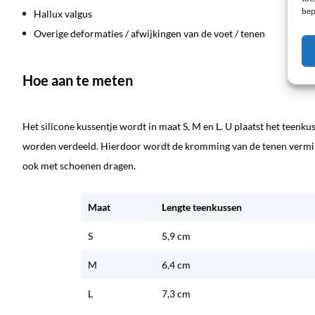
bep
Hallux valgus
Overige deformaties / afwijkingen van de voet / tenen
Hoe aan te meten
Het silicone kussentje wordt in maat S, M en L. U plaatst het teenk
worden verdeeld. Hierdoor wordt de kromming van de tenen vermin
ook met schoenen dragen.
Maat
Lengte teenkussen
S
5,9 cm
M
6,4 cm
L
7,3 cm