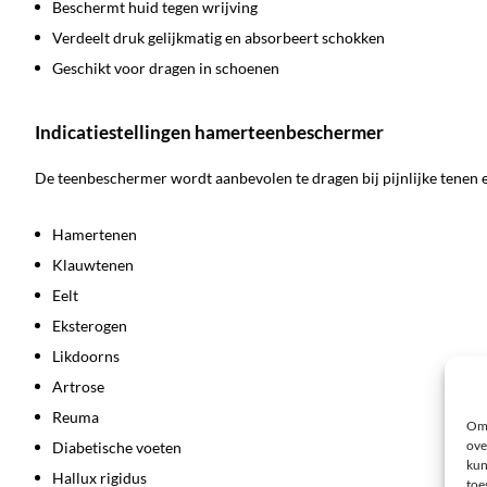
Beschermt huid tegen wrijving
Verdeelt druk gelijkmatig en absorbeert schokken
Geschikt voor dragen in schoenen
Indicatiestellingen hamerteenbeschermer
De teenbeschermer wordt aanbevolen te dragen bij pijnlijke tenen 
Hamertenen
Klauwtenen
Eelt
Eksterogen
Likdoorns
Artrose
Reuma
Om 
ove
Diabetische voeten
kun
Hallux rigidus
toe