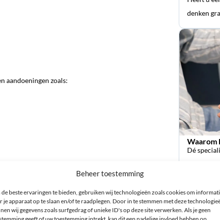
denken gra
en aandoeningen zoals:
Waarom k
Dé special
orthopedi
Beheer toestemming
de beste ervaringen te bieden, gebruiken wij technologieën zoals cookies om informat
r je apparaat op te slaan en/of te raadplegen. Door in te stemmen met deze technologie
nen wij gegevens zoals surfgedrag of unieke ID's op deze site verwerken. Als je geen
stemming geeft of uw toestemming intrekt, kan dit een nadelige invloed hebben op