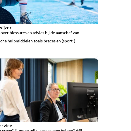
wijzer
 over blessures en advies bij de aanschaf van
che hulpmiddelen zoals braces en (sport-)
ervice
n vraag? Kunnen wij u ergens mee helpen? Wij