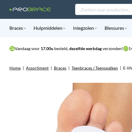
Products
search
Braces
Hulpmiddelen
Inlegzolen
Blessures
Vandaag voor
17.00u
besteld,
dezelfde werkdag
verzonden!
1
Home
|
Assortiment
|
Braces
|
Teenbraces / Teenspalken
|
E-li