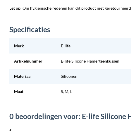
Let op:
Om hygiënische redenen kan dit product niet geretourneer
Specificaties
Merk
E-life
Artikelnummer
E-life Silicone Hamerteenkussen
Materiaal
Siliconen
Maat
S, M, L
0 beoordelingen voor: E-life Silicon