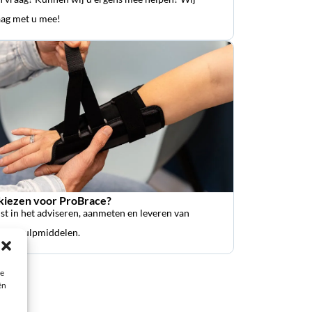
ag met u mee!
iezen voor ProBrace?
ist in het adviseren, aanmeten en leveren van
sche hulpmiddelen.
ie
ën