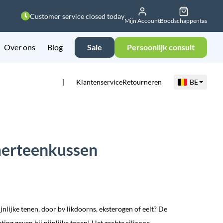
Customer service closed today
Mijn Account
Boodschappentas
Over ons
Blog
Sale
Persoonlijk consult
Klantenservice
Retourneren
BE
amerteenkussen
nlijke tenen, door bv likdoorns, eksterogen of eelt? De
ting geven bij pijnlijke tenen! Het zachte silicone