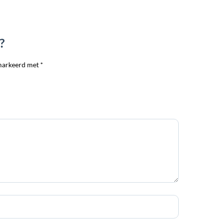
?
markeerd met *