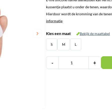
kussentje plaatst u onder de tenen, waardo
Hierdoor wordt de kromming van de tenen 
informatie
Kies een maat
Bekijk de maattabel
S
M
L
-
+