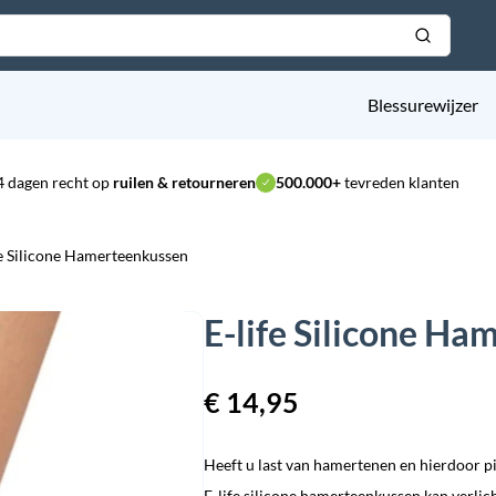
Blessurewijzer
4 dagen recht op
ruilen & retourneren
500.000+
tevreden klanten
fe Silicone Hamerteenkussen
E-life Silicone H
€
14,95
Heeft u last van hamertenen en hierdoor pij
E-life silicone hamerteenkussen kan verlich