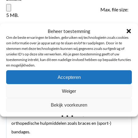
Max. file size:
5 MB.
Beheer toestemming
Verstuur review
Om de beste ervaringen te bieden, gebruiken wij technologieën zoals cookies
om informatie over je apparaat op te slaan en/of te raadplegen. Door in te
stemmen met deze technologieën kunnen wij gegevens zoals surfgedrag of
unieke ID's op deze site verwerken. Als je geen toestemming geeft of uw
toestemming intrekt, kan dit een nadelige invloed hebben op bepaalde functies
en mogelijkheden.
Accepteren
Weiger
Bekijk voorkeuren
Blessurewijzer
Informatie over blessures en advies bij de aanschaf van
orthopedische hulpmiddelen zoals braces en (sport-)
bandages.