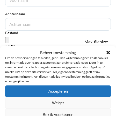
Achternaam
Bestand
Max. file size:
5 MB.
Beheer toestemming
Om de beste ervaringen te bieden, gebruiken wij technologieën zoals cookies
Verstuur review
om informatie over je apparaat op te slaan en/of te raadplegen. Door in te
stemmen met deze technologieën kunnen wij gegevens zoals surfgedrag of
unieke ID's op deze site verwerken. Als je geen toestemming geeft of uw
toestemming intrekt, kan dit een nadelige invloed hebben op bepaalde functies
en mogelijkheden.
Accepteren
Weiger
Bekijk voorkeuren