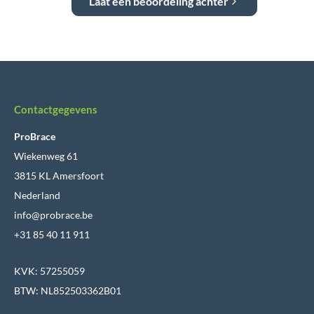
Laat een beoordeling achter
Contactgegevens
ProBrace
Wiekenweg 61
3815 KL Amersfoort
Nederland
info@probrace.be
+31 85 40 11 911
KVK: 57255059
BTW: NL852503362B01