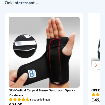
Ook interessant…
GO Medical Carpaal Tunnel Syndroom Spalk /
OPED Ev
Polsbrace
€
49,95
8 beoordelingen
€
21,95