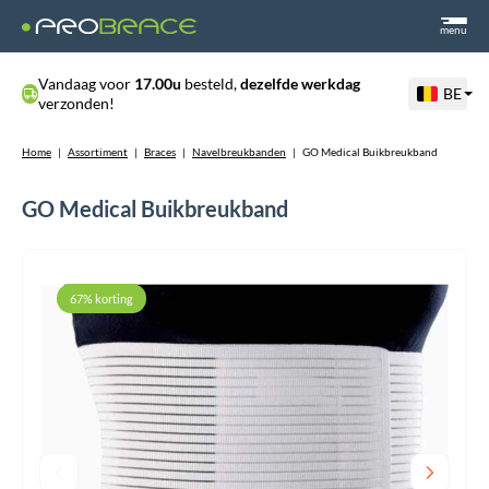
menu
Vandaag voor
17.00u
besteld,
dezelfde werkdag
BE
verzonden!
Home
|
Assortiment
|
Braces
|
Navelbreukbanden
|
GO Medical Buikbreukband
GO Medical Buikbreukband
67% korting