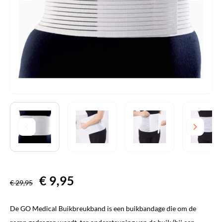
Oorspronkelijke
€
9,95
Huidige
€
29,95
prijs
prijs
De GO Medical Buikbreukband is een buikbandage die om de
was:
is: