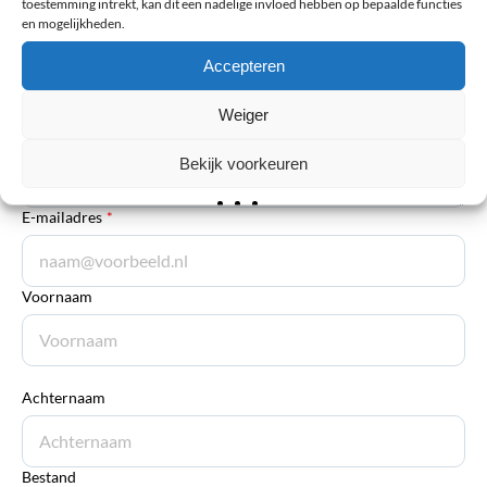
toestemming intrekt, kan dit een nadelige invloed hebben op bepaalde functies
en mogelijkheden.
Toelichting
*
Accepteren
Weiger
Bekijk voorkeuren
E-mailadres
*
Voornaam
Achternaam
Bestand