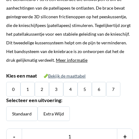
aanhechtingen van de patellapees te ontlasten. De brace bevat
geïntegreerde 3D siliconen frictienoppen op het peeskussentje,
die de knieschijfpees (patellapees) stimuleren. Tegelijkertijd zorgt
het patellakussentje voor een stabiele geleiding van de knieschijf.
Dit tweedelige kussensysteem helpt om de pijn te verminderen.
Het bandsysteem van de kniebrace is zo ontworpen dat het de
druk gelijkmatig verdeelt.
Meer informatie
Kies een maat
Bekijk de maattabel
0
1
2
3
4
5
6
7
Selecteer een uitvoering:
Standaard
Extra Wijd
-
+