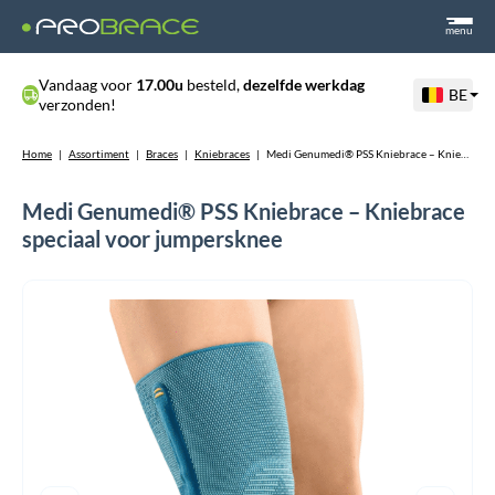
menu
Vandaag voor
17.00u
besteld,
dezelfde werkdag
BE
verzonden!
Home
|
Assortiment
|
Braces
|
Kniebraces
|
Medi Genumedi® PSS Kniebrace – Kniebrace speciaal voor jumpersknee
Medi Genumedi® PSS Kniebrace – Kniebrace
speciaal voor jumpersknee