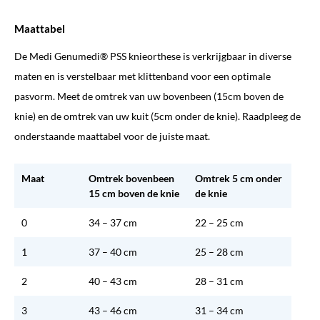
Maattabel
De Medi Genumedi® PSS knieorthese is verkrijgbaar in diverse
maten en is verstelbaar met klittenband voor een optimale
pasvorm. Meet de omtrek van uw bovenbeen (15cm boven de
knie) en de omtrek van uw kuit (5cm onder de knie). Raadpleeg de
onderstaande maattabel voor de juiste maat.
Maat
Omtrek bovenbeen
Omtrek 5 cm onder
15 cm boven de knie
de knie
0
34 – 37 cm
22 – 25 cm
1
37 – 40 cm
25 – 28 cm
2
40 – 43 cm
28 – 31 cm
3
43 – 46 cm
31 – 34 cm