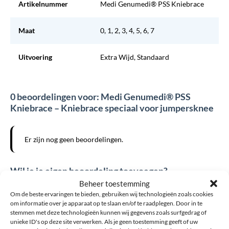
Artikelnummer
Medi Genumedi® PSS Kniebrace
Maat
0, 1, 2, 3, 4, 5, 6, 7
Uitvoering
Extra Wijd, Standaard
0 beoordelingen voor: Medi Genumedi® PSS
Kniebrace – Kniebrace speciaal voor jumpersknee
Er zijn nog geen beoordelingen.
Wil je je eigen beoordeling toevoegen?
Beheer toestemming
Het e-mailadres wordt niet gepubliceerd. Verplichte velden zijn
Om de beste ervaringen te bieden, gebruiken wij technologieën zoals cookies
om informatie over je apparaat op te slaan en/of te raadplegen. Door in te
gemarkeerd met *
stemmen met deze technologieën kunnen wij gegevens zoals surfgedrag of
unieke ID's op deze site verwerken. Als je geen toestemming geeft of uw
Uw waardering
*