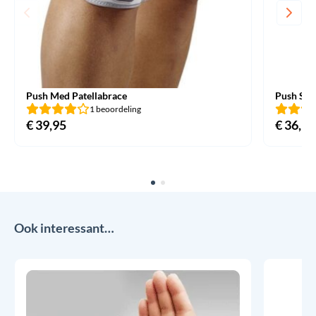
Push Med Patellabrace
Push Spo
1 beoordeling
€
39,95
€
36,95
Ook interessant…