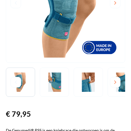
€
79,95
De Genumedi® PSS is een kniebrace die ontworpen is om de