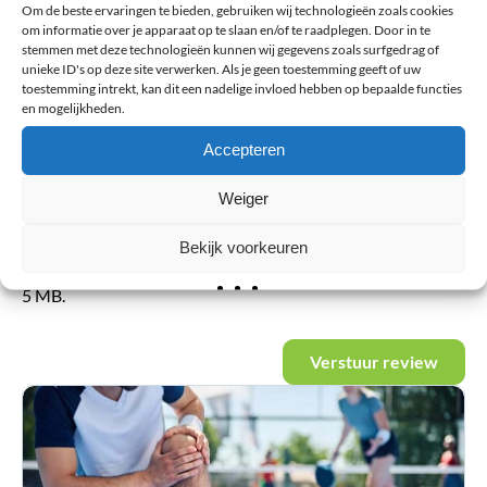
Om de beste ervaringen te bieden, gebruiken wij technologieën zoals cookies
om informatie over je apparaat op te slaan en/of te raadplegen. Door in te
stemmen met deze technologieën kunnen wij gegevens zoals surfgedrag of
Voornaam
unieke ID's op deze site verwerken. Als je geen toestemming geeft of uw
toestemming intrekt, kan dit een nadelige invloed hebben op bepaalde functies
en mogelijkheden.
Accepteren
Achternaam
Weiger
Bestand
Bekijk voorkeuren
Max. file size:
5 MB.
Verstuur review