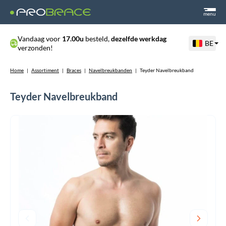
menu
Vandaag voor
17.00u
besteld,
dezelfde werkdag
BE
verzonden!
Home
|
Assortiment
|
Braces
|
Navelbreukbanden
|
Teyder Navelbreukband
Teyder Navelbreukband