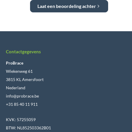
Laat een beoordeling achter
Contactgegevens
ProBrace
Wiekenweg 61
3815 KL Amersfoort
Nederland
info@probrace.be
+31 85 40 11 911
KVK: 57255059
BTW: NL852503362B01