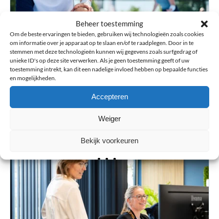
Beheer toestemming
Om de beste ervaringen te bieden, gebruiken wij technologieën zoals cookies
om informatie over je apparaat op te slaan en/of te raadplegen. Door in te
stemmen met deze technologieën kunnen wij gegevens zoals surfgedrag of
unieke ID's op deze site verwerken. Als je geen toestemming geeft of uw
toestemming intrekt, kan dit een nadelige invloed hebben op bepaalde functies
en mogelijkheden.
Blessurewijzer
Accepteren
Informatie over blessures en advies bij de aanschaf van
orthopedische hulpmiddelen zoals braces en (sport-)
Weiger
bandages.
Bekijk voorkeuren