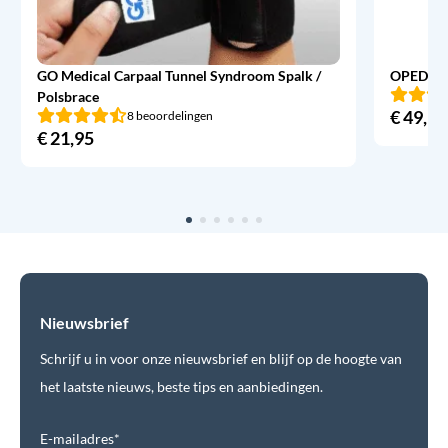
GO Medical Carpaal Tunnel Syndroom Spalk /
OPED Ev
Polsbrace
€
49,95
8 beoordelingen
€
21,95
Nieuwsbrief
Schrijf u in voor onze nieuwsbrief en blijf op de hoogte van
het laatste nieuws, beste tips en aanbiedingen.
E-mailadres*