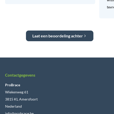
tevr
Laat een beoordeling achter
Contactgegevens
ProBrace
Wiekenweg 61
3815 KL Amersfoort
Nederland
info@probrace.be