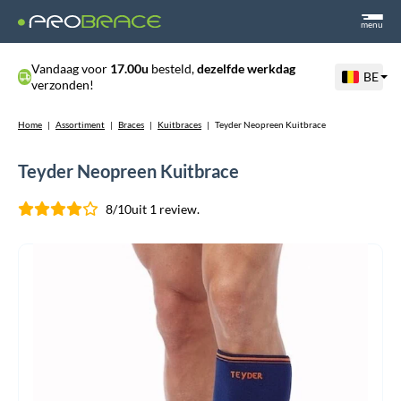
menu
Vandaag voor
17.00u
besteld,
dezelfde werkdag
BE
verzonden!
Home
|
Assortiment
|
Braces
|
Kuitbraces
|
Teyder Neopreen Kuitbrace
Teyder Neopreen Kuitbrace
8/10
uit 1 review.