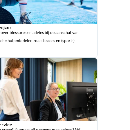
wijzer
 over blessures en advies bij de aanschaf van
che hulpmiddelen zoals braces en (sport-)
ervice
n vraag? Kunnen wij u ergens mee helpen? Wij