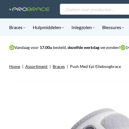
Products
search
Braces
Hulpmiddelen
Inlegzolen
Blessures
Vandaag voor
17.00u
besteld,
dezelfde werkdag
verzonden!
1
Home
|
Assortiment
|
Braces
|
Push Med Epi Elleboogbrace