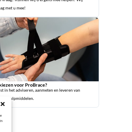
ag met u mee!
iezen voor ProBrace?
ist in het adviseren, aanmeten en leveren van
sche hulpmiddelen.
ie
ën