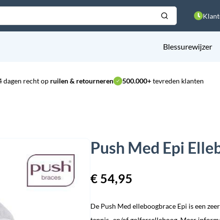
Klant
Blessurewijzer
4 dagen recht op
ruilen & retourneren
500.000+
tevreden klanten
Push Med Epi Elle
€
54,95
De Push Med elleboogbrace Epi is een zeer
tennis- en/of golferselleboog.
Meer inform