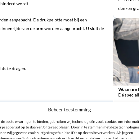
erhinderd wordt
denken gra
rden aangebacht. De drukpelotte moet bij een
 binnenzijde van de arm worden aangebracht. U sluit de
hts te dragen.
Waarom k
Dé special
orthopedi
Beheer toestemming
de beste ervaringen te bieden, gebruiken wij technologieën zoals cookies om informat
r je apparaat op te slaan en/of te raadplegen. Door in te stemmen met deze technologie
nen wij gegevens zoals surfgedrag of unieke ID's op deze site verwerken. Als je geen
stemming geeft of uw toestemming intrekt, kan dit een nadelige invloed hebben op