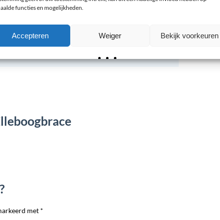
aalde functies en mogelijkheden.
Accepteren
Weiger
Bekijk voorkeuren
Elleboogbrace
?
markeerd met *