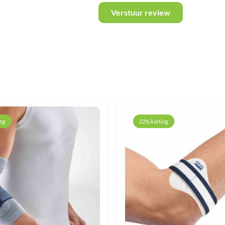
Verstuur review
ing
22% korting