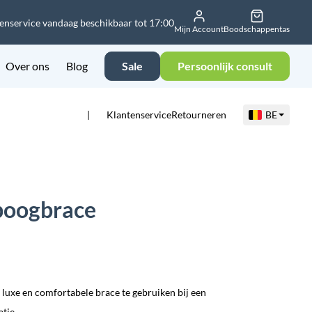
enservice vandaag beschikbaar tot 17:00
Mijn Account
Boodschappentas
Over ons
Blog
Sale
Persoonlijk consult
Klantenservice
Retourneren
BE
boogbrace
 luxe en comfortabele brace te gebruiken bij een
atie