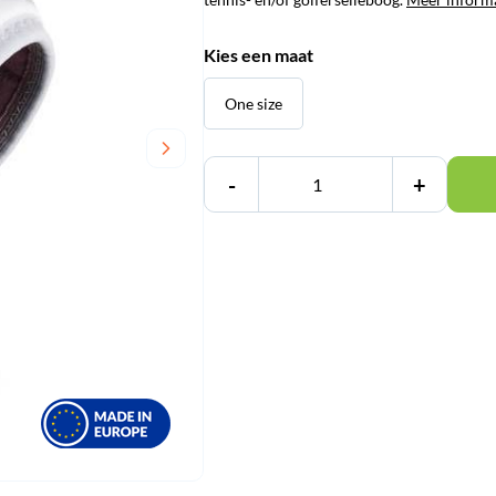
Kies een maat
One size
-
+