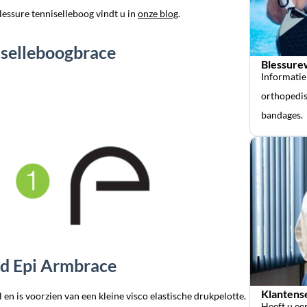
lessure tenniselleboog vindt u in
onze blog
.
iselleboogbrace
Blessure
Informatie
orthopedis
bandages.
d Epi Armbrace
Klantens
 en is voorzien van een kleine visco elastische drukpelotte.
Heeft u ee