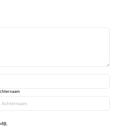
chternaam
 MB.