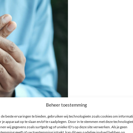
Beheer toestemming
de beste ervaringen te bieden, gebruiken wij technologieën zoals cookies om informat
r je apparaat op te slaan en/of te raadplegen. Door in te stemmen met deze technologie
nen wij gegevens zoals surfgedrag of unieke ID's op deze site verwerken. Als je geen
stemming geeft of uw toestemming intrekt, kan dit een nadelige invloed hebben op