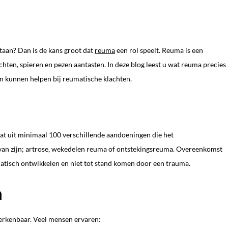
staan? Dan is de kans groot dat
reuma
een rol speelt. Reuma is een
n, spieren en pezen aantasten. In deze blog leest u wat reuma precies i
en kunnen helpen bij reumatische klachten.
t uit minimaal 100 verschillende aandoeningen die het
van zijn; artrose, wekedelen reuma of ontstekingsreuma. Overeenkomst
ematisch ontwikkelen en niet tot stand komen door een trauma.
a
herkenbaar. Veel mensen ervaren: