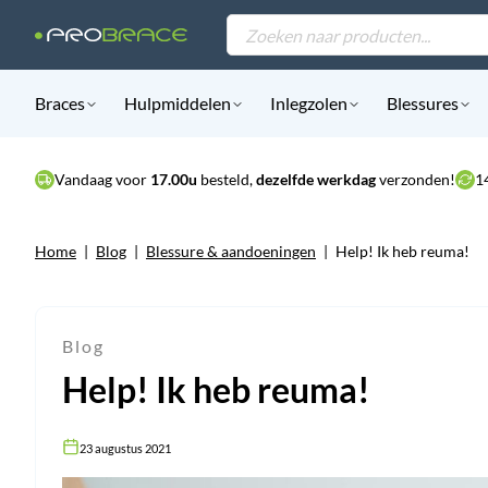
Products
search
Braces
Hulpmiddelen
Inlegzolen
Blessures
Vandaag voor
17.00u
besteld,
dezelfde werkdag
verzonden!
1
Home
|
Blog
|
Blessure & aandoeningen
|
Help! Ik heb reuma!
Blog
Help! Ik heb reuma!
23 augustus 2021