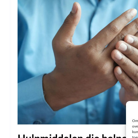
Om 
ove
kun
toe