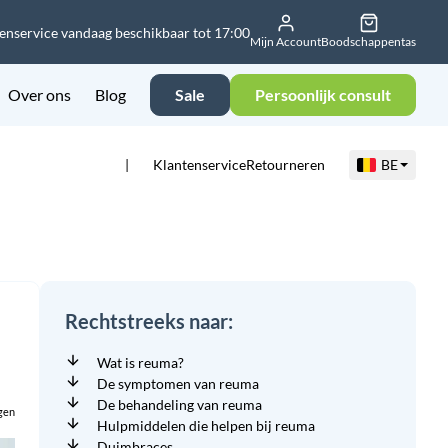
enservice vandaag beschikbaar tot 17:00
Mijn Account
Boodschappentas
Over ons
Blog
Sale
Persoonlijk consult
Klantenservice
Retourneren
BE
Rechtstreeks naar:
Wat is reuma?
De symptomen van reuma
De behandeling van reuma
gen
Hulpmiddelen die helpen bij reuma
Duimbraces