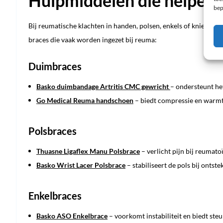
Hulpmiddelen die helpen 
bep
Bij reumatische klachten in handen, polsen, enkels of knieën ku
braces die vaak worden ingezet bij reuma:
Duimbraces
Basko duimbandage Artritis CMC gewricht
– ondersteunt he
Go Medical Reuma handschoen
– biedt compressie en warmt
Polsbraces
Thuasne Ligaflex Manu Polsbrace
– verlicht pijn bij reumatoï
Basko Wrist Lacer Polsbrace
– stabiliseert de pols bij ontst
Enkelbraces
Basko ASO Enkelbrace
– voorkomt instabiliteit en biedt steun