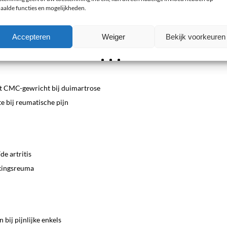
bij reuma
aalde functies en mogelijkheden.
nnen braces een belangrijke rol spelen. Hieronder vindt u een selectie va
Accepteren
Weiger
Bekijk voorkeuren
t CMC-gewricht bij duimartrose
e bij reumatische pijn
de artritis
ekingsreuma
 bij pijnlijke enkels