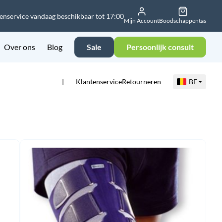
enservice vandaag beschikbaar tot 17:00
Mijn Account
Boodschappentas
Over ons
Blog
Sale
Persoonlijk consult
Klantenservice
Retourneren
BE