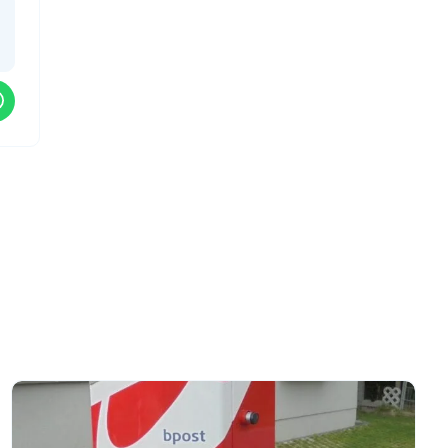
Update
omtrent
staking