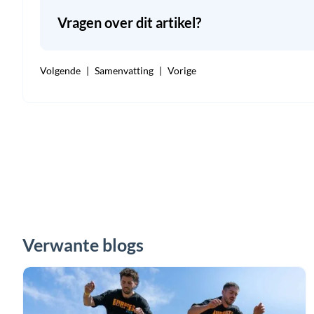
Vragen over dit artikel?
Volgende
Samenvatting
Vorige
Verwante blogs
Jumper’s
knee:
wat