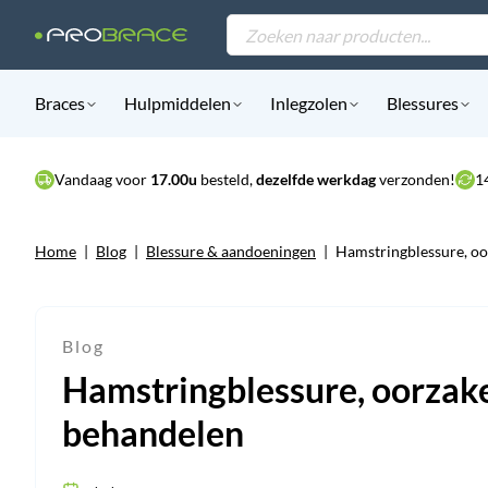
Products
search
Braces
Hulpmiddelen
Inlegzolen
Blessures
Vandaag voor
17.00u
besteld,
dezelfde werkdag
verzonden!
1
Home
|
Blog
|
Blessure & aandoeningen
|
Hamstringblessure, o
Blog
Hamstringblessure, oorza
behandelen