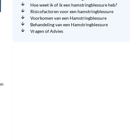
Hoe weet ik of ik een hamstringblessure heb?
Risicofactoren voor een hamstringblessure
Voorkomen van een Hamstringblessure
Behandeling van een Hamstringblessure
Vragen of Advies
en